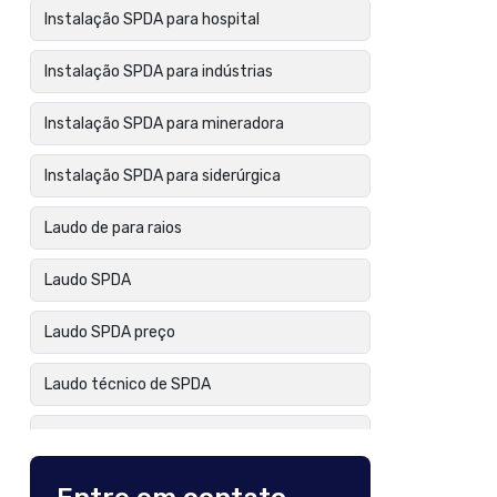
Instalação SPDA para hospital
Instalação SPDA para indústrias
Instalação SPDA para mineradora
Instalação SPDA para siderúrgica
Laudo de para raios
Laudo SPDA
Laudo SPDA preço
Laudo técnico de SPDA
Manutenção de para raios
Manutenção preventiva de para raios