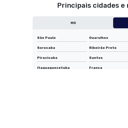
Principais cidades e
MG
São Paulo
Guarulhos
Sorocaba
Ribeirão Preto
Piracicaba
Santos
Itaquaquecetuba
Franca
Suzano
Limeira
Indaiatuba
São Carlos
Americana
Hortolândia
Santa Bárbara d'Oeste
Ferraz de Vasconcel
Francisco Morato
Atibaia
Botucatu
Franco da Rocha