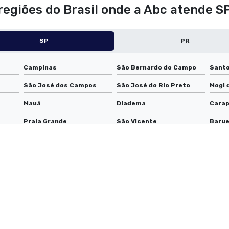
 regiões do Brasil onde a Abc atende 
SP
PR
Campinas
São Bernardo do Campo
Santo
São José dos Campos
São José do Rio Preto
Mogi 
Mauá
Diadema
Carap
Praia Grande
São Vicente
Barue
Guarujá
Sumaré
Cotia
Embu das Artes
Araraquara
Jacar
Itapevi
Presidente Prudente
Rio C
os
Bragança Paulista
Itu
São C
Itapecerica da Serra
Itapetininga
Santa
Caraguatatuba
Salto
Jaú