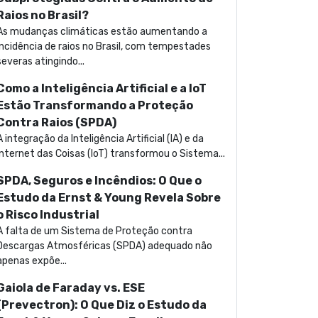
Raios no Brasil?
As mudanças climáticas estão aumentando a
incidência de raios no Brasil, com tempestades
severas atingindo...
Como a Inteligência Artificial e a IoT
Estão Transformando a Proteção
Contra Raios (SPDA)
A integração da Inteligência Artificial (IA) e da
Internet das Coisas (IoT) transformou o Sistema...
SPDA, Seguros e Incêndios: O Que o
Estudo da Ernst & Young Revela Sobre
o Risco Industrial
A falta de um Sistema de Proteção contra
Descargas Atmosféricas (SPDA) adequado não
apenas expõe...
Gaiola de Faraday vs. ESE
(Prevectron): O Que Diz o Estudo da