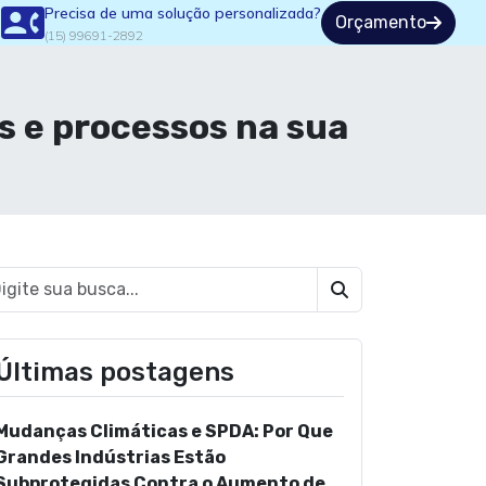
Precisa de uma solução personalizada?
Orçamento
(15) 99691-2892
s e processos na sua
Buscar
Últimas postagens
Mudanças Climáticas e SPDA: Por Que
Grandes Indústrias Estão
Subprotegidas Contra o Aumento de