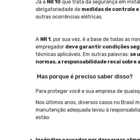
Já a
NR 10
que trata da segurança em instala
obrigatoriedade de
medidas de controle e
outras ocorrências elétricas.
A
NR 1
, por sua vez, é a base de todas as n
empregador
deve garantir condições seg
técnicas aplicáveis. Em outras palavras:
se 
normas, a responsabilidade recai sobre 
Mas porque é preciso saber disso?
Para proteger você e sua empresa de quaisqu
Nos últimos anos, diversos casos no Brasil 
manutenção adequada levou à responsabiliza
estão:
Incêndios causados por descargas atmo