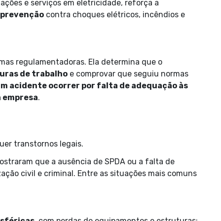
ções e serviços em eletricidade, reforça a
 prevenção
contra choques elétricos, incêndios e
ormas regulamentadoras. Ela determina que o
uras de trabalho
e comprovar que seguiu normas
um acidente ocorrer por falta de adequação às
a empresa
.
er transtornos legais.
mostraram que a ausência de SPDA ou a falta de
ção civil e criminal. Entre as situações mais comuns
sféricas
, com perdas de equipamentos e estruturas;