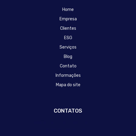
Home
Empresa
Clientes
ESG
Serviços
Blog
Contato
Informações
Mapa do site
CONTATOS
(15) 3232-3717
(15) 99691-2892
contato@abcpararaios.com.br