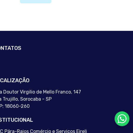
ONTATOS
(15) 3232-3717
(15) 99691-2892
ntato@abcpararaios.com.br
CALIZAÇÃO
a Doutor Virgilio de Mello Franco, 147
a Trujillo, Sorocaba - SP
P: 18060-260
STITUCIONAL
C Pára-Raios Comércio e Serviços Eireli